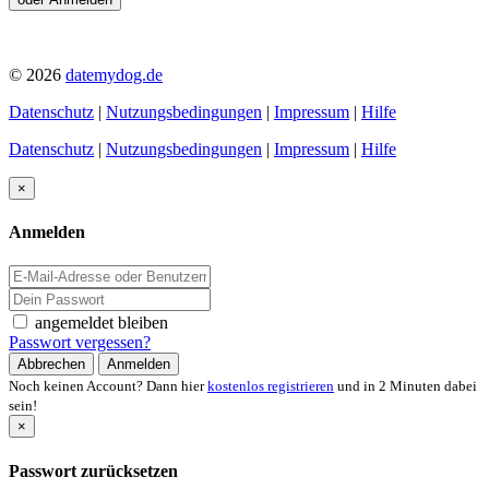
© 2026
datemydog.de
Datenschutz
|
Nutzungsbedingungen
|
Impressum
|
Hilfe
Datenschutz
|
Nutzungsbedingungen
|
Impressum
|
Hilfe
×
Anmelden
angemeldet bleiben
Passwort vergessen?
Abbrechen
Anmelden
Noch keinen Account? Dann hier
kostenlos registrieren
und in 2 Minuten dabei
sein!
×
Passwort zurücksetzen